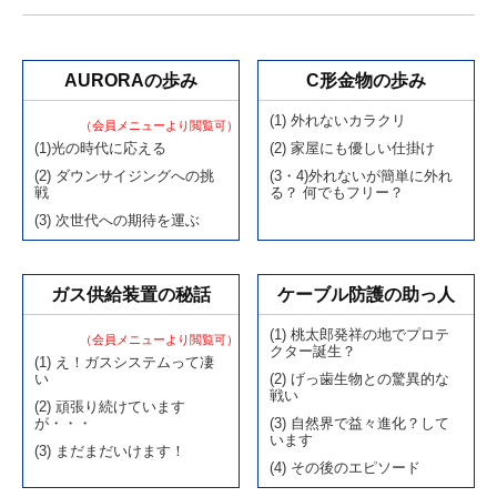
k
AURORAの歩み
C形金物の歩み
(1) 外れないカラクリ
（会員メニューより閲覧可）
(1)光の時代に応える
(2) 家屋にも優しい仕掛け
(2) ダウンサイジングへの挑
(3・4)外れないが簡単に外れ
戦
る？ 何でもフリー？
(3) 次世代への期待を運ぶ
ガス供給装置の秘話
ケーブル防護の助っ人
(1) 桃太郎発祥の地でプロテ
（会員メニューより閲覧可）
クター誕生？
(1) え！ガスシステムって凄
い
(2) げっ歯生物との驚異的な
戦い
(2) 頑張り続けています
が・・・
(3) 自然界で益々進化？して
います
(3) まだまだいけます！
(4) その後のエピソード