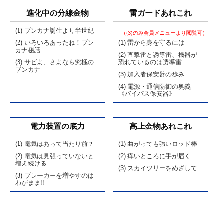
進化中の分線金物
雷ガードあれこれ
(1) ブンカナ誕生より半世紀
（(3)のみ会員メニューより閲覧可）
(2) いろいろあったね！ブン
(1) 雷から身を守るには
カナ秘話
(2) 直撃雷と誘導雷、機器が
(3) サビよ、さよなら究極の
恐れているのは誘導雷
ブンカナ
(3) 加入者保安器の歩み
(4) 電源・通信防御の奥義
《バイパス保安器》
電力装置の底力
高上金物あれこれ
(1) 電気はあって当たり前？
(1) 曲がっても強いロッド棒
(2) 電気は見張っていないと
(2) 痒いところに手が届く
増え続ける
(3) スカイツリーをめざして
(3) ブレーカーを増やすのは
わがまま!!