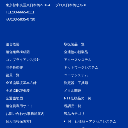
東京都中央区東日本橋2-16-4 Jプロ東日本橋ビル3F
TEL:03-6665-0111
FAX:03-5835-0730
組合概要
取扱製品一覧
組合組織構成図
全通協の新製品
コンプライアンス指針
アクセスシステム
理事長挨拶
ネットワークシステム
役員一覧
ユーザシステム
全通協環境基本方針
測定器・工具類
全通協BCP概要
メタル関連
全通協地図
NTT仕様品の一例
組合員専用サイト
現調品一覧
お問い合わせ/事務所案内
製品カテゴリ
個人情報保護方針
NTT仕様品 – アクセスシステム