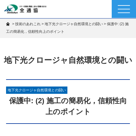
t
o
g
g
>
>
>
技術のあれこれ
地下光クロージャ自然環境との闘い
保護中: (2) 施
l
e
工の簡易化，信頼性向上のポイント
n
a
v
i
g
地下光クロージャ自然環境との闘い
a
t
i
o
n
地下光クロージャ自然環境との闘い
保護中: (2) 施工の簡易化，信頼性向
上のポイント