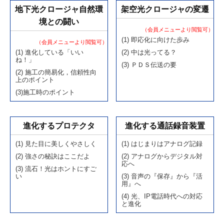
地下光クロージャ自然環
架空光クロージャの変遷
境との闘い
（会員メニューより閲覧可）
(1) 即応化に向けた歩み
（会員メニューより閲覧可）
(1) 進化している「いい
(2) 中は光ってる？
ね！」
(3) ＰＤＳ伝送の要
(2) 施工の簡易化，信頼性向
上のポイント
(3)施工時のポイント
進化するプロテクタ
進化する通話録音装置
(1) 見た目に美しくやさしく
(1) はじまりはアナログ記録
(2) 強さの秘訣はここだよ
(2) アナログからデジタル対
応へ
(3) 流石！光はホントにすご
い
(3) 音声の『保存』から『活
用』へ
(4) 光、IP電話時代への対応
と進化