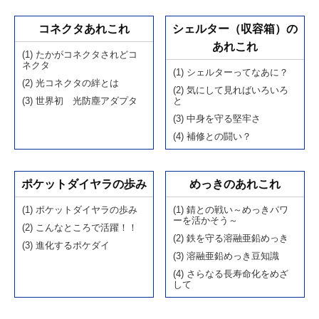
コネクタあれこれ
シェルター（収容箱）の
あれこれ
(1) たかがコネクタされどコ
ネクタ
(1) シェルターってなあに？
(2) 光コネクタの絆とは
(2) 気にして見ればいろいろ
(3) 世界初 光防塵アダプタ
と
(3) 中身を守る堅牢さ
(4) 補修との闘い？
ポケットダイヤラの歩み
めっきのあれこれ
(1) ポケットダイヤラの歩み
(1) 錆との戦い～めっきパワ
ーを活かそう～
(2) こんなところで活躍！！
(2) 鉄を守る溶融亜鉛めっき
(3) 進化するポケダイ
(3) 溶融亜鉛めっき豆知識
(4) さらなる長寿命化をめざ
して