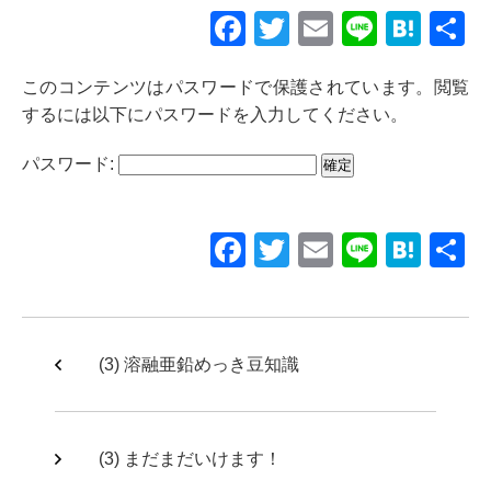
F
T
E
Li
H
a
wi
m
n
at
このコンテンツはパスワードで保護されています。閲覧
c
tt
ail
e
e
するには以下にパスワードを入力してください。
e
er
n
b
a
パスワード:
o
o
F
T
E
Li
H
k
a
wi
m
n
at
c
tt
ail
e
e
e
er
n
(3) 溶融亜鉛めっき豆知識
b
a
o
o
(3) まだまだいけます！