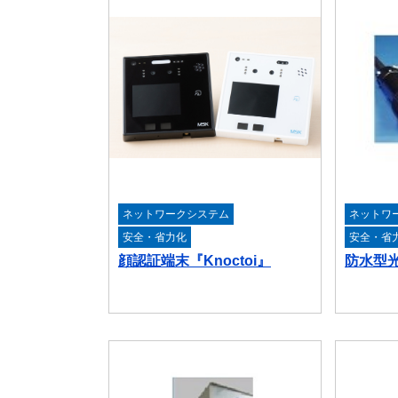
ネットワークシステム
ネットワ
安全・省力化
安全・省
顔認証端末『Knoctoi』
防水型