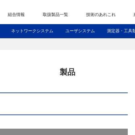
組合情報
取扱製品一覧
技術のあれこれ
組合概要
組合組織構成図
コンプライアンス指針
理事長挨拶
役員一覧
全通協環境基本方針
全通協地図
組合員専用サイト
全通協の新製品
アクセスシステム
ネットワークシステム
ユーザシステム
測定器・工具類
メタル関連
NTT仕様品の一例
現調品一覧
ネットワークシステム
ユーザシステム
測定器・工具
製品