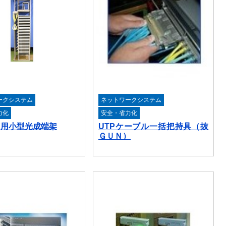
ークシステム
ネットワークシステム
力化
安全・省力化
OX用小型光成端架
UTPケーブル一括把持具（抜
ＧＵＮ）