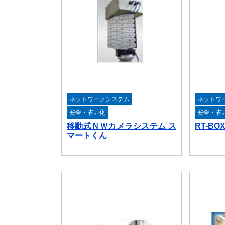
ネットワークシステム
ネットワ
安全・省力化
安全・省
移動式ＮＷカメラシステム ス
RT-B
マートくん