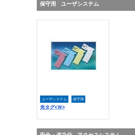
保守用
ユーザシステム
ユーザシステム
保守用
光タグ<Ｗ>