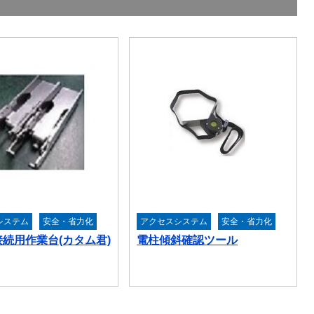
システム
安全・省力化
アクセスシステム
安全・省力化
続用作業台(カタム君)
電柱傾斜確認ツール