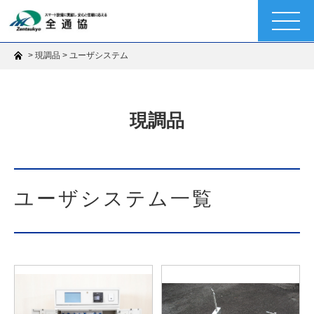
t
o
g
g
>
>
現調品
ユーザシステム
l
e
n
a
v
i
現調品
g
a
t
i
o
n
ユーザシステム