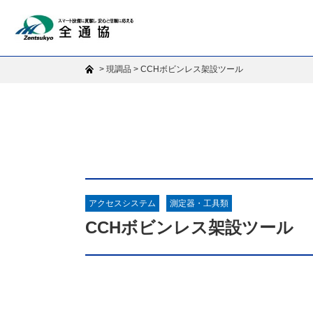
>
>
現調品
CCHボビンレス架設ツール
アクセスシステム
測定器・工具類
CCHボビンレス架設ツール