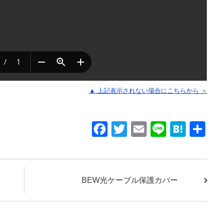
▲ 上記表示されない場合にこちらから ＞
F
T
E
Li
H
a
wi
m
n
at
c
tt
ail
e
e
e
er
n
BEW光ケーブル保護カバー
b
a
o