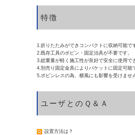
特徴
1.折りたたみができコンパクトに収納可能で
2.既存工具のボビン・固定治具が不要です。
3.総重量が軽く施工性が良好で安全に使用で
4.別売り固定金具によりバケットに固定可能
5.ボビンレスの為、横風にも影響を受けませ
ユーザとのＱ＆Ａ
設置方法は？