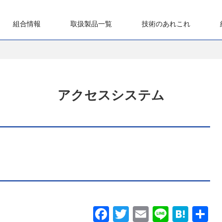
組合情報
取扱製品一覧
技術のあれこれ
組合概要
組合組織構成図
コンプライアンス指針
理事長挨拶
役員一覧
全通協環境基本方針
全通協地図
組合員専用サイト
全通協の新製品
アクセスシステム
ネットワークシステム
ユーザシステム
測定器・工具類
メタル関連
NTT仕様品の一例
現調品一覧
アクセスシステム
F
T
E
Li
H